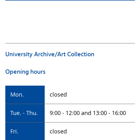
Address
Universitätsbibliothek Rostock
Campusbibliothek Südstadt
Albert-Einstein-Straße 6
18059 Rostock
University Archive/Art Collection
The Centre for Patents and Standards
Opening hours
patente
@uni-rostock
.de
Tel.: +49 381 498-8670
Mon.
closed
Tue. - Thu.
9:00 - 12:00 and 13:00 - 16:00
Fri.
closed