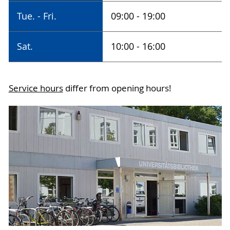
Information
Tue. - Fri.
09:00 - 19:00
Tel.: +49 381 498-8712
information-innenstadt.ub
@uni-rostock
.de
Sat.
10:00 - 16:00
Service hours
differ from opening hours!