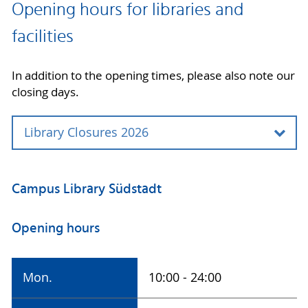
Opening hours for libraries and
facilities
In addition to the opening times, please also note our
closing days.
Library Closures 2026
Anlass
Hinweis
Campus Library Südstadt
Neujahr
Opening hours
01.01.2026 -
Geschlossen
02.01.2026
Die Bibliothek
öffnet Samstag,
Mon.
10:00 - 24:00
den 03.01.2026.
Vorlesungsbeginn