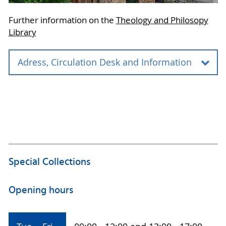
Further information on the
Theology and Philosopy
Library
Adress, Circulation Desk and Information
Adress
Campusbibliothek Innenstadt
Fachbibliothek Theologie und Philosophie
Altbettelmönchstraße 4
18055 Rostock
Special Collections
Circulation Desk and Information
Opening hours
Tel.: +49 381 498-8724
fachbibliothek-thephi.ub
@uni-rostock
.de