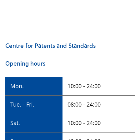
Address
Universitätsbibliothek Rostock
Sondersammlungen
Altbettelmönchstr. 4
18055 Rostock
Centre for Patents and Standards
Reading Room and Information
Opening hours
Tel.: +49 381 498-8754
sondersammlungen
@uni-rostock
.de
Mon.
10:00 - 24:00
Tue. - Fri.
08:00 - 24:00
Sat.
10:00 - 24:00