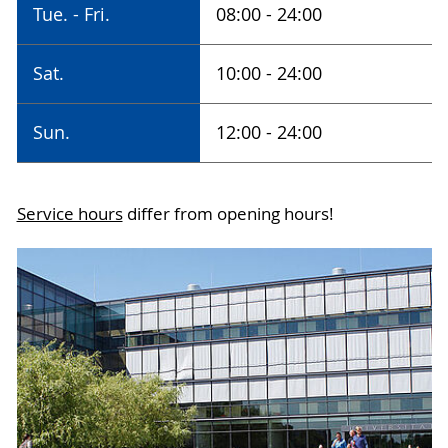
Tue. - Fri.
08:00 - 24:00
ist der 05.01.2026.
Sat.
10:00 - 24:00
Internationaler
Frauentag
Geschlossen
08.03.2026
Sun.
12:00 - 24:00
Vollversammlung
Service hours
differ from opening hours!
23.03.2026
bis 13 Uhr
geschlossen
Ostern
03.04.2026 -
Vom 03.04.2026
06.04.2026
bis zum
06.04.2026 bleibt
die Bibliothek
geschlossen.