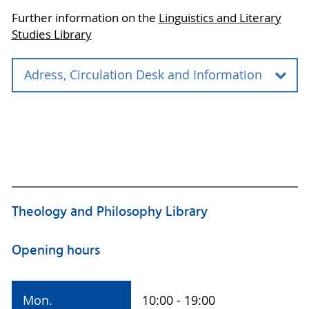
Further information on the
Linguistics and Literary
Studies Library
Adress, Circulation Desk and Information
Adress
Campusbibliothek Innenstadt
Fachbibliothek Sprach- und
Literaturwissenschaften
Schwaansche Straße 3 a
18055 Rostock
Theology and Philosophy Library
Circulation Desk and Information
Opening hours
Tel.: +49 381 498-8731
fachbibliothek-slw.ub
@uni-rostock
.de
Mon.
10:00 - 19:00