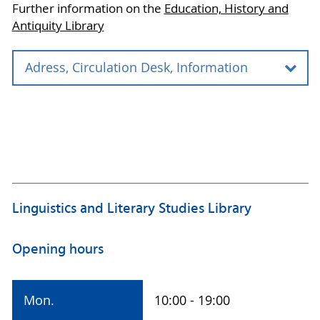
23.12.2026 -
Die Bibliothek
Further information on the
Education, History and
03.01.2027
öffnet am Montag,
Antiquity Library
04.01.2027.
Adress, Circulation Desk, Information
Adress
Campusbibliothek Innenstadt
Fachbibliothek Bildung, Geschichte, Altertum
August-Bebel-Straße 28
18055 Rostock
Linguistics and Literary Studies Library
Circulation Desk
Opening hours
Tel.: +49 381 498-8733
ausleihe-innenstadt.ub
@uni-rostock
.de
Mon.
10:00 - 19:00