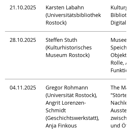
21.10.2025
Karsten Labahn
Kulturgü
(Universitätsbibliothek
Bibliot
Rostock)
Digitali
28.10.2025
Steffen Stuth
Museen 
(Kulturhistorisches
Speiche
Museum Rostock)
Objekte
Rolle, 
Funktio
04.11.2025
Gregor Rohmann
The Mak
(Universität Rostock),
"Störteb
Angrit Lorenzen-
Nachles
Schmidt
Ausstell
(Geschichtswerkstatt),
zwischen
Anja Finkous
und Öffe