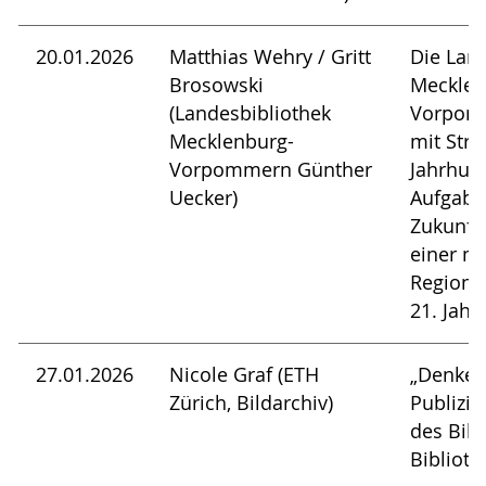
20.01.2026
Matthias Wehry / Gritt
Die Lan
Brosowski
Mecklen
(Landesbibliothek
Vorpomm
Mecklenburg-
mit Stra
Vorpommern Günther
Jahrhund
Uecker)
Aufgabe
Zukunft
einer m
Regiona
21. Jahr
27.01.2026
Nicole Graf (ETH
„Denken
Zürich, Bildarchiv)
Publizis
des Bild
Biblioth