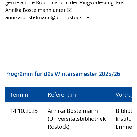
gerne an die Koordinatorin der Ringvorlesung, Frau
Annika Bostelmann unter
annika.bostelmann
@uni-rostock
.de
.
Programm für das Wintersemester 2025/26
Termin
Referent:in
Vortrags
14.10.2025
Annika Bostelmann
Biblioth
(Universitätsbibliothek
Institut
Rostock)
Erinner