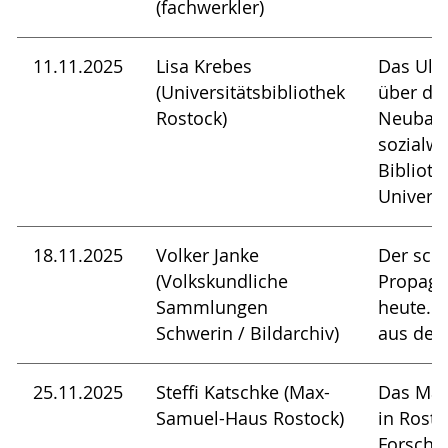
(fachwerkler)
11.11.2025
Lisa Krebes
Das Ulmi
(Universitätsbibliothek
über de
Rostock)
Neubau 
sozialwi
Biblioth
Universi
18.11.2025
Volker Janke
Der sch
(Volkskundliche
Propaga
Sammlungen
heute. e
Schwerin / Bildarchiv)
aus dem
25.11.2025
Steffi Katschke (Max-
Das Max
Samuel-Haus Rostock)
in Rost
Forschu