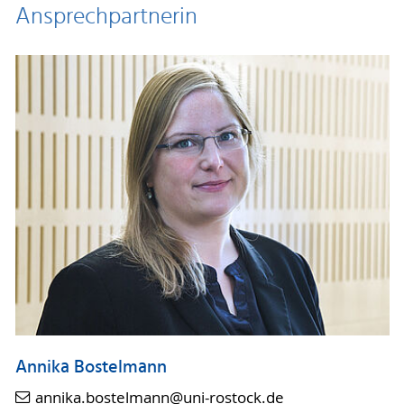
Ansprechpartnerin
Programm Ringvorlesung 2021
Programm Ringvorlesung 2020
Programm Ringvorlesung 2019
Programm Ringvorlesung 2018
Programm Ringvorlesung 2017
Programm Ringvorlesung 2016
Annika Bostelmann
annika.bostelmann
@uni-rostock
.de