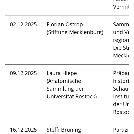
Vermitt
02.12.2025
Florian Ostrop
Sammel
(Stiftung Mecklenburg)
und Ver
regiona
Die Stif
Mecklen
09.12.2025
Laura Hiepe
Präparat
(Anatomische
historis
Sammlung der
Schaus
Universität Rostock)
Institut
der Univ
Rostock
16.12.2025
Steffi Brüning
Partizip