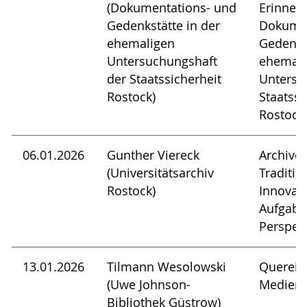
(Dokumentations- und
Erinneru
Gedenkstätte in der
Dokumen
ehemaligen
Gedenkst
Untersuchungshaft
ehemali
der Staatssicherheit
Untersu
Rostock)
Staatssi
Rostock
06.01.2026
Gunther Viereck
Archive
(Universitätsarchiv
Traditio
Rostock)
Innovati
Aufgabe
Perspek
13.01.2026
Tilmann Wesolowski
Quereins
(Uwe Johnson-
Medieng
Bibliothek Güstrow)