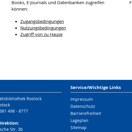
Books, E-Journals und Datenbanken zugreifen
F
können:
Zugangsbedingungen
Nutzungsbedingungen
Zugriff von zu Hause
Service/Wichtige Links
ätsbibliothek Rostock
Impressum
stock
Datenschutz
 381 498 - 8777
Barrierefreiheit
Lageplan
Direktion:
Sitemap
che Str. 3b