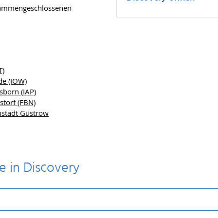
usammengeschlossenen
T)
de (IOW)
sborn (IAP)
storf (FBN)
hstadt Güstrow
 in Discovery