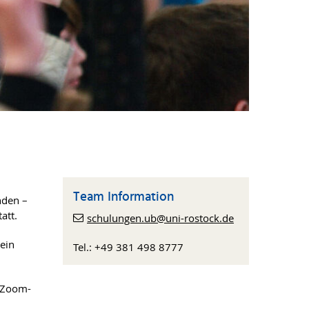
Team Information
nden –
att.
schulungen.ub
@uni-rostock
.de
ein
Tel.: +49 381 498 8777
m Zoom-